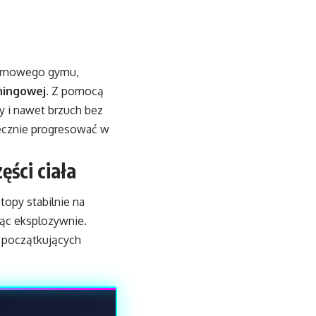
domowego gymu,
ningowej
. Z pomocą
sy i nawet brzuch bez
ecznie progresować w
ęści ciała
topy stabilnie na
ząc eksplozywnie.
 początkujących