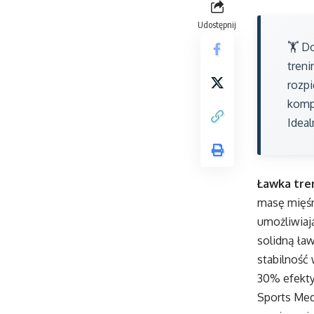
Udostępnij
🏋️ 
tren
rozpi
komp
Ideal
Ławka tre
masę mięśn
umożliwia
solidną ła
stabilność 
30% efekty
Sports Medi