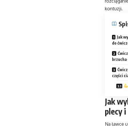
rozciągani
kontuzji.
Spi
Jak w
do ćwicz
Ćwicz
brzucha 
Ćwicz
części ci
Jak wy
plecy i
Na ławce u