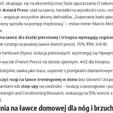
ń, skupiając się na ekscentrycznej fazie opuszczania (3 sekun
st
Arnold Press
: siad na ławce, hantelki na wysokości uszu, ro
 – angażuje wszystkie aktony deltoidów. „Superserie barki-pl
biony sposób na pompę mięśniową” – mówi trener Marcin Moty
e.
na ławce dla klatki piersiowej i tricepsa wymagają regulac
e sztangi na płaskiej ławce (bench press): 70% 1RM, 3×8-10.
 hantlowe (flyes): izolacja piersiowych, wystrzegaj się hiperpr
 wycisk (French Press): na skosie ujemnym, 4×12 dla tricepsa.
tralijskie: ławka jako baza, superset z pompkami diamentowym
iczyć nogi na ławce treningowej w domu
bez siłowni? Ustaw
hantlami lub
step-upy
na siedzisko – budują czworogłowe i poś
 Strength and Conditioning Research, wskazują na 15% wzrost s
).
nia na ławce domowej dla nóg i brzuch