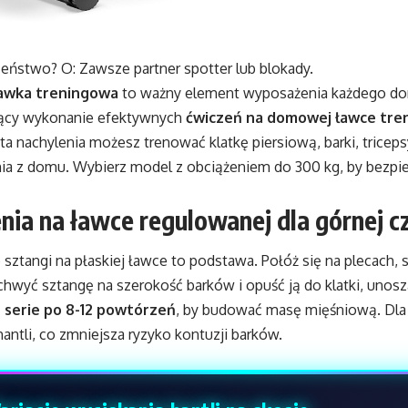
zeństwo? O: Zawsze partner spotter lub blokady.
awka treningowa
to ważny element wyposażenia każdego 
jący wykonanie efektywnych
ćwiczeń na domowej ławce tre
ąta nachylenia możesz trenować klatkę piersiową, barki, tricep
a z domu. Wybierz model z obciążeniem do 300 kg, by bezpi
nia na ławce regulowanej dla górnej cz
sztangi na płaskiej ławce to podstawa. Połóż się na plecach, s
chwyć sztangę na szerokość barków i opuść ją do klatki, unos
 serie po 8-12 powtórzeń
, by budować masę mięśniową. Dla
hantli, co zmniejsza ryzyko kontuzji barków.