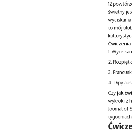
12 powtórze
świetny je
wyciskania
to mój ulu
kulturystyc
Ćwiczenia 
Wyciskani
Rozpiętki
Francuski
Dipy aus
Czy
jak ćw
wykroki z 
Journal of
tygodniach
Ćwicze