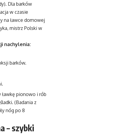
dy). Dla barków
tacja w czasie
ecy na ławce domowej
ka, mistrz Polski w
ji nachylenia:
oksji barków.
i.
 ławkę pionowo i rób
ladki. (Badania z
iły nóg po 8
a – szybki