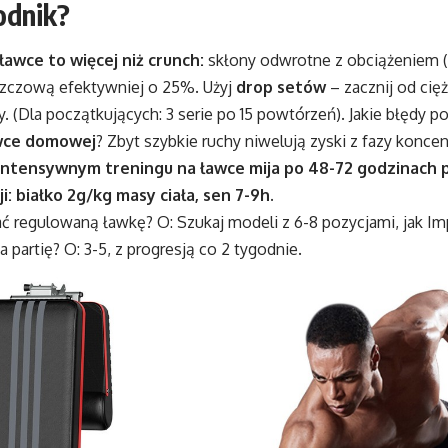
odnik?
ławce to więcej niż crunch:
skłony odwrotne z obciążeniem (
szczową efektywniej o 25%. Użyj
drop setów
– zacznij od cię
. (Dla początkujących: 3 serie po 15 powtórzeń). Jakie błędy 
wce domowej
? Zbyt szybkie ruchy niwelują zyski z fazy koncen
ntensywnym treningu na ławce mija po 48-72 godzinach 
i: białko 2g/kg masy ciała, sen 7-9h.
rać regulowaną ławkę? O: Szukaj modeli z 6-8 pozycjami, jak I
 na partię? O: 3-5, z progresją co 2 tygodnie.