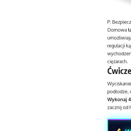
P: Bezpiec
Domowa
ł
umożliwia
regulacji k
wychodzeni
ciężarach.
Ćwicze
Wyciskanie 
podłodze, 
Wykonaj 4
zacznij od 