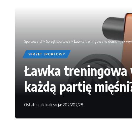
Sportowa.pl
>
Sprzęt sportowy
>
Ławka treningowa w domu – jak wykor
SPRZĘT SPORTOWY
Ławka treningowa w
każdą partię mięśni
Ostatnia aktualizacja: 2026/02/28