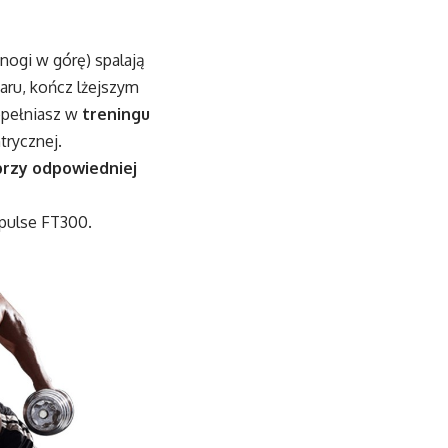
nogi w górę) spalają
żaru, kończ lżejszym
popełniasz w
treningu
trycznej.
przy odpowiedniej
mpulse FT300.