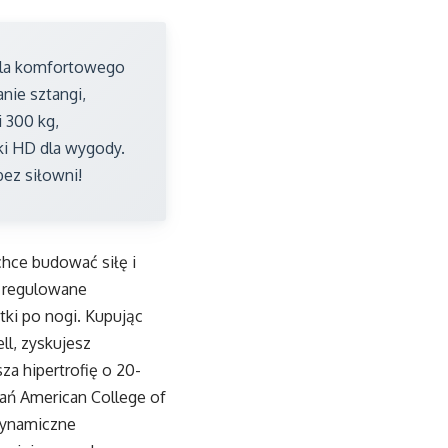
dla komfortowego
nie sztangi,
i 300 kg,
ki HD dla wygody.
ez siłowni!
hce budować siłę i
 regulowane
atki po nogi. Kupując
ll, zyskujesz
za hipertrofię o 20-
ań American College of
 dynamiczne