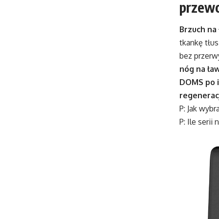
przew
Brzuch na 
tkankę tłu
bez przerwy
nóg na ła
DOMS po i
regeneracj
P: Jak wyb
P: Ile serii