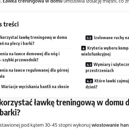
e.
Ławka treningowa w domu
umożliwia izolację mięśni, co z
s treści
ykorzystać ławkę treningową w domu
Izolowane ruchy na
eń na plecy i barki?
Kryteria wyboru komp
enia na ławce domowej dla nóg i
wielofunkcyjnej
– szybki przewodnik?
Wymiary i użyteczn
enia na ławce regulowanej dla górnej
przestrzeniach
ała
Które ławki zajmuj
Wariacje wyciskania hantli na skosie
dzień?
korzystać ławkę treningową w domu d
 barki?
stawionej pod kątem 30-45 stopni wykonuj
wiosłowanie han