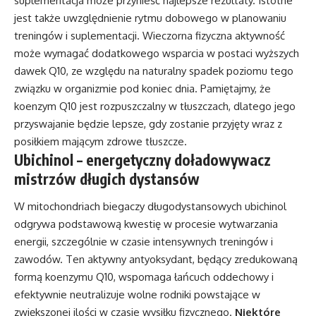
suplementacja może przynieść najlepsze rezultaty. Istotne
jest także uwzględnienie rytmu dobowego w planowaniu
treningów i suplementacji. Wieczorna fizyczna aktywność
może wymagać dodatkowego wsparcia w postaci wyższych
dawek Q10, ze względu na naturalny spadek poziomu tego
związku w organizmie pod koniec dnia. Pamiętajmy, że
koenzym Q10 jest rozpuszczalny w tłuszczach, dlatego jego
przyswajanie będzie lepsze, gdy zostanie przyjęty wraz z
posiłkiem mającym zdrowe tłuszcze.
Ubichinol – energetyczny doładowywacz
mistrzów długich dystansów
W mitochondriach biegaczy długodystansowych ubichinol
odgrywa podstawową kwestię w procesie wytwarzania
energii, szczególnie w czasie intensywnych treningów i
zawodów. Ten aktywny antyoksydant, będący zredukowaną
formą koenzymu Q10, wspomaga łańcuch oddechowy i
efektywnie neutralizuje wolne rodniki powstające w
zwiększonej ilości w czasie wysiłku fizycznego.
Niektóre