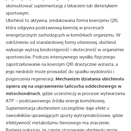
skonsultować suplementację z lekarzem lub dietetykiem
sportowym.
Ubichinol to aktywna, zredukowana forma koenzymu Q10,
która odgrywa podstawową kwestię w procesach
energetycznych zachodzących w komórkach organizmu. W
odróżnieniu od standardowej formy utlenionej, ubichinol
wykazuje wyższą biodostępność i skuteczność w organizmie
sportowców. Podczas intensywnego wysiłku fizycznego
zapotrzebowanie na koenzym Q10 drastycznie wzrasta, a
jego niedobór może prowadzić do spadku wydolności i
pogorszenia regeneracji.
Mechanizm działania ubichinolu
opiera się na usprawnieniu łańcucha oddechowego w
mitochondriach
, gdzie uczestniczy w procesie wytwarzania
ATP – podstawowego źródła energii komórkowej.
Suplementacja ubichinolem szczególnie daje efekt u
zawodników uprawiających sporty wytrzymałościowe, gdzie
efektywność metabolizmu tlenowego ma znaczenie.
Badania pokazują, że częste stosowanie ubichinolu może