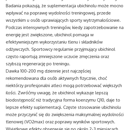
Badania pokazują, że suplementacja ubichinolu może mocno
wpływać na poprawę wydolności treningowej, przede
wszystkim u osób uprawiających sporty wytrzymałościowe.
Podczas intensywnych treningów, kiedy zapotrzebowanie na
energię jest zwiększone, ubichinol pomaga w
efektywniejszym wykorzystaniu tlenu i składników
odżywczych. Sportowcy regularnie przyjmujący ubichinol
często raportują zmniejszone uczucie zmęczenia oraz
szybszą regenerację po treningu.
Dawka 100-200 mg dziennie jest najczęściej
rekomendowana dla osób aktywnych fizycznie, choć
niektórzy profesjonalni atleci mogą potrzebować większych
ilości. Zwróćmy uwagę, że ubichinol wykazuje lepszą
biodostępność niż tradycyjna forma koenzymu Q10, daje to
lepsze efekty suplementacji. Częste stosowanie ubichinolu
może przyczynić się do zwiększenia maksymalnej wydolności
tlenowej (VO2max) oraz poprawy wyników sportowych.
Wyjątkowe efekty obserwuje się po około 2-3 miesiącach