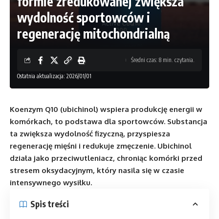
formie zredukowanej zwiększa
wydolność sportowców i
regenerację mitochondrialną
Średni czas: 8 min. czytania.
Ostatnia aktualizacja: 2026/01/01
Koenzym Q10 (ubichinol) wspiera produkcję energii w
komórkach, to podstawa dla sportowców. Substancja
ta zwiększa wydolność fizyczną, przyspiesza
regenerację mięśni i redukuje zmęczenie. Ubichinol
działa jako przeciwutleniacz, chroniąc komórki przed
stresem oksydacyjnym, który nasila się w czasie
intensywnego wysiłku.
Spis treści