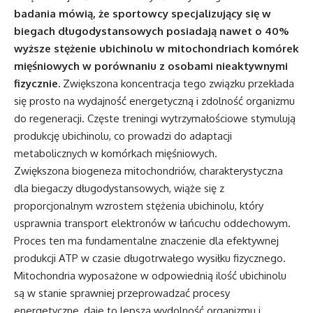
badania mówią, że sportowcy specjalizujący się w
biegach długodystansowych posiadają nawet o 40%
wyższe stężenie ubichinolu w mitochondriach komórek
mięśniowych w porównaniu z osobami nieaktywnymi
fizycznie.
Zwiększona koncentracja tego związku przekłada
się prosto na wydajność energetyczną i zdolność organizmu
do regeneracji. Częste treningi wytrzymałościowe stymulują
produkcję ubichinolu, co prowadzi do adaptacji
metabolicznych w komórkach mięśniowych.
Zwiększona biogeneza mitochondriów, charakterystyczna
dla biegaczy długodystansowych, wiąże się z
proporcjonalnym wzrostem stężenia ubichinolu, który
usprawnia transport elektronów w łańcuchu oddechowym.
Proces ten ma fundamentalne znaczenie dla efektywnej
produkcji ATP w czasie długotrwałego wysiłku fizycznego.
Mitochondria wyposażone w odpowiednią ilość ubichinolu
są w stanie sprawniej przeprowadzać procesy
energetyczne, daje to lepszą wydolność organizmu i