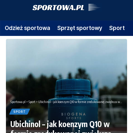
Odzież sportowa
Sprzęt sportowy
Sport
Sportowa.pl
>
Sport
>
Ubichinol – jak koenzym Q10 w formie zredukowanej zwiększa wydolność sportowców i regenerację mitochondrialną
SPORT
Ubichinol – jak koenzym Q10 w