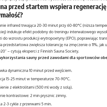
una przed startem wspiera regenerację 
ymałość?
nie infrared trwająca 20-30 minut przy 60-80°C (niższa temper
skiej) indukuje efekt podobny do treningu interwałowego wysok
i do wzrostu produkcji erytropoetyny (EPO), poprawiając trans
ia przedstartowa zwiększa tolerancję na zmęczenie o 11%, jak
0” – cytują eksperci z Finnish Sauna Society.
wykorzystania sauny przed zawodami dla sportowców obe
wka dynamiczna 10 minut przed wejściem.
cja 15-25 minut w temperaturze 70-90°C.
enie z elektrolitami (500 ml wody z solą).
nie kontrastowe: 2 min prysznic zimny.
a 2-3 cykle z przerwami 5 min.