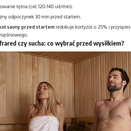
wanie tętna (cel: 120-140 ud/min).
zny odpoczynek 30 min przed startem.
koł sauny przed startem
redukuje kortyzol o 25% i przyspies
mięśniowego.
frared czy sucha: co wybrać przed wysiłkiem?