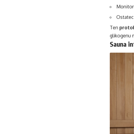
Monitoro
Ostatec
Ten
proto
glikogenu 
Sauna in