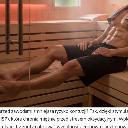
przed zawodami zmniejsza ryzyko kontuzji? Tak, dzięki stymula
HSP)
, które chronią mięśnie przed stresem oksydacyjnym. Wpl
 rutynę, by zoptymalizować wydolność aerobową i beztlenow