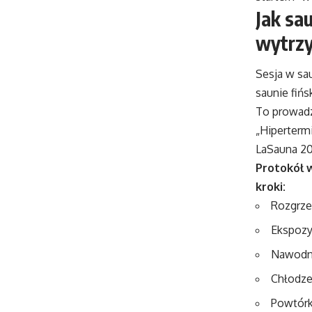
Jak sa
wytrz
Sesja w sau
saunie fiń
To prowadz
„Hiperterm
LaSauna 202
Protokół 
kroki:
Rozgrze
Ekspozy
Nawodni
Chłodze
Powtórk