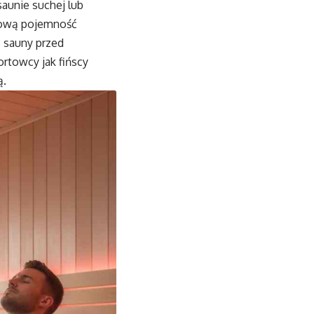
saunie suchej lub
enową pojemność
e sauny przed
towcy jak fińscy
ą.