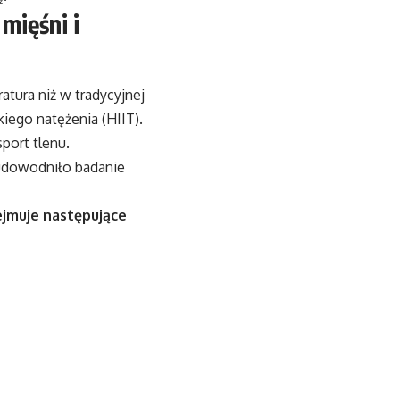
mięśni i
atura niż w tradycyjnej
iego natężenia (HIIT).
port tlenu.
 udowodniło badanie
jmuje następujące