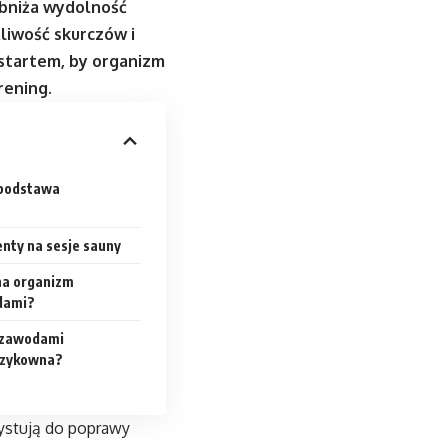
obniża wydolność
liwość skurczów i
 startem, by organizm
rening.
 podstawa
ty na sesje sauny
na organizm
dami?
 zawodami
ryzykowna?
ystują do poprawy