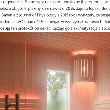
i regeneracji. Ekspozycja na ciepło termiczne (hipertermia) w 
większa objętość plazmy krwi nawet o
20%
, daje to lepszą tl
Badania z Journal of Physiology z 2015 roku wykazały, że sesj
podnoszą VO2max o 14% u biegaczy wytrzymałościowych. Spor
tosują ten protokół od dekad, łącząc go z aklimatyzacją ciepln