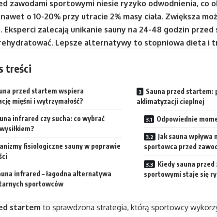
ed zawodami sportowymi niesie ryzyko odwodnienia, co 
nawet o 10-20% przy utracie 2% masy ciała. Zwiększa moż
 Eksperci zalecają unikanie sauny na 24-48 godzin przed
rehydratować. Lepsze alternatywy to stopniowa dieta i t
s treści
auna przed startem wspiera
Sauna przed startem:
cję mięśni i wytrzymałość?
aklimatyzacji cieplnej
una infrared czy sucha: co wybrać
Odpowiednie momen
 wysiłkiem?
Jak sauna wpływa 
nizmy fisiologiczne sauny w poprawie
sportowca przed zawo
ści
Kiedy sauna przed
una infrared – łagodna alternatywa
sportowymi staje się 
litarnych sportowców
ed startem
to sprawdzona strategia, którą sportowcy wykorz