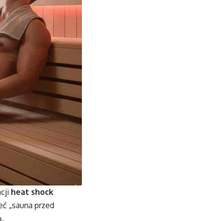
cji
heat shock
eć „sauna przed
ą.