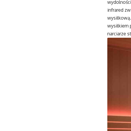
wydolności 
infrared z
wysiłkową. 
wysiłkiem 
narciarze s