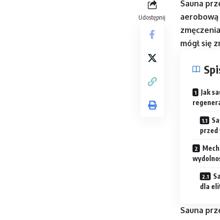
Sauna prz
aerobową 
Udostępnij
zmęczenia.
mógł się z
Spi
Jak s
regenera
Sa
przed
Mecha
wydolno
Sa
dla e
Sauna prz