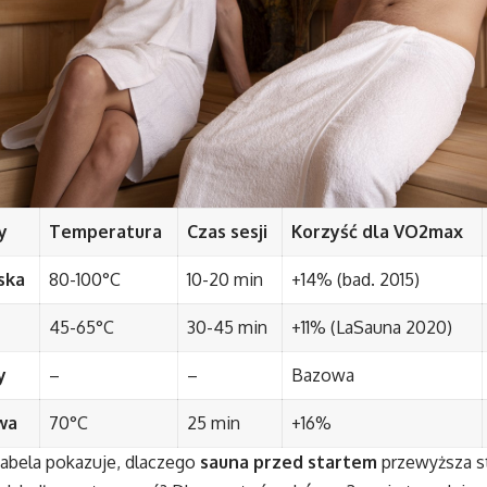
y
Temperatura
Czas sesji
Korzyść dla VO2max
ska
80-100°C
10-20 min
+14% (bad. 2015)
45-65°C
30-45 min
+11% (LaSauna 2020)
y
–
–
Bazowa
wa
70°C
25 min
+16%
abela pokazuje, dlaczego
sauna przed startem
przewyższa s