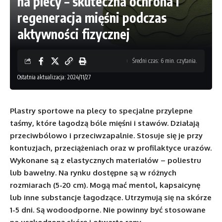
na plecy – skuteczna ochrona i
regeneracja mięśni podczas
aktywności fizycznej
Średni czas: 6 min. czytania.
Ostatnia aktualizacja: 2024/11/27
Plastry sportowe na plecy to specjalne przylepne
taśmy, które łagodzą bóle mięśni i stawów. Działają
przeciwbólowo i przeciwzapalnie. Stosuje się je przy
kontuzjach, przeciążeniach oraz w profilaktyce urazów.
Wykonane są z elastycznych materiałów – poliestru
lub bawełny. Na rynku dostępne są w różnych
rozmiarach (5-20 cm). Mogą mać mentol, kapsaicynę
lub inne substancje łagodzące. Utrzymują się na skórze
1-5 dni. Są wodoodporne. Nie powinny być stosowane