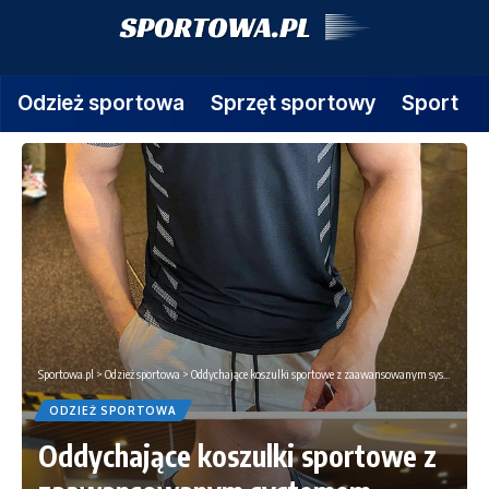
Odzież sportowa
Sprzęt sportowy
Sport
Sportowa.pl
>
Odzież sportowa
>
Oddychające koszulki sportowe z zaawansowanym systemem wentylacji i siateczką na plecach – komfort w czasie intensywnego treningu
ODZIEŻ SPORTOWA
Oddychające koszulki sportowe z