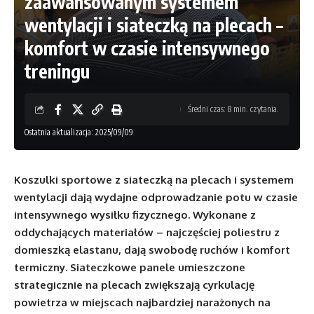
zaawansowanym systemem
wentylacji i siateczką na plecach –
komfort w czasie intensywnego
treningu
Średni czas: 8 min. czytania.
Ostatnia aktualizacja: 2025/09/09
Koszulki sportowe z siateczką na plecach i systemem
wentylacji dają wydajne odprowadzanie potu w czasie
intensywnego wysiłku fizycznego. Wykonane z
oddychających materiałów – najczęściej poliestru z
domieszką elastanu, dają swobodę ruchów i komfort
termiczny. Siateczkowe panele umieszczone
strategicznie na plecach zwiększają cyrkulację
powietrza w miejscach najbardziej narażonych na