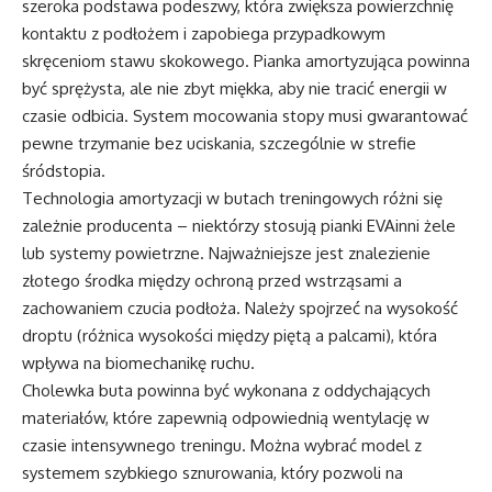
szeroka podstawa podeszwy, która zwiększa powierzchnię
kontaktu z podłożem i zapobiega przypadkowym
skręceniom stawu skokowego. Pianka amortyzująca powinna
być sprężysta, ale nie zbyt miękka, aby nie tracić energii w
czasie odbicia. System mocowania stopy musi gwarantować
pewne trzymanie bez uciskania, szczególnie w strefie
śródstopia.
Technologia amortyzacji w butach treningowych różni się
zależnie producenta – niektórzy stosują pianki EVAinni żele
lub systemy powietrzne. Najważniejsze jest znalezienie
złotego środka między ochroną przed wstrząsami a
zachowaniem czucia podłoża. Należy spojrzeć na wysokość
droptu (różnica wysokości między piętą a palcami), która
wpływa na biomechanikę ruchu.
Cholewka buta powinna być wykonana z oddychających
materiałów, które zapewnią odpowiednią wentylację w
czasie intensywnego treningu. Można wybrać model z
systemem szybkiego sznurowania, który pozwoli na