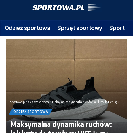
Odzież sportowa
Sprzęt sportowy
Sport
Sportowa.pl
>
Odzież sportowa
>
Maksymalna dynamika ruchów: jak buty do treningu HIIT łączą stabilność z amortyzacją
ODZIEŻ SPORTOWA
Maksymalna dynamika ruchów: